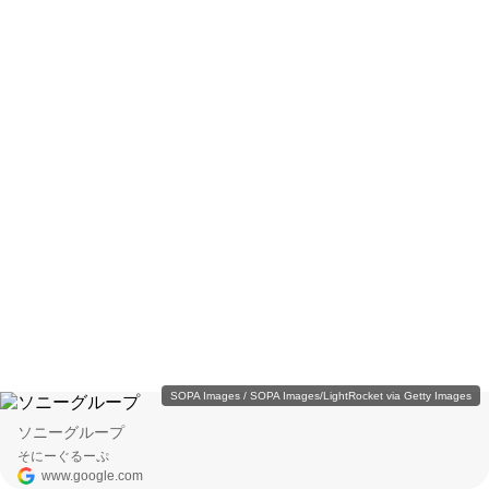
SOPA Images / SOPA Images/LightRocket via Getty Images
ソニーグループ
そにーぐるーぷ
www.google.com