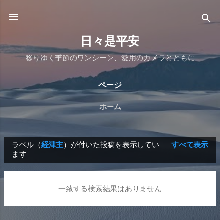
スキップしてメイン コンテンツに移動
日々是平安
移りゆく季節のワンシーン、愛用のカメラとともに
ページ
ホーム
ラベル（
経津主
）が付いた投稿を表示してい
すべて表示
投
ます
稿
一致する検索結果はありません