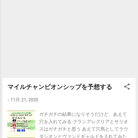
を負かす馬として可能性あり △ 6 ケイ
デンスコール 荒らすならこの馬だ 阪神で
は好成績だ △ 9 グレナディアガーズ 馬
券には絡む可能性はある △ 11 カテドラ
ル グレナディアガーズを買うならこの馬も
買わないとつじつまがあわない よく見ると
去年の予想 とあまり変わってないな... 大
丈夫か、俺...
マイルチャンピオンシップを予想する
-
11月 21, 2020
ガチガチの結果になりそうだけど、あえて
穴を入れてみる グランアレグリアとサリオ
スはガチガチと思う あえて穴馬としてラウ
ダシオンとヴァンドギャルドを入れてみた