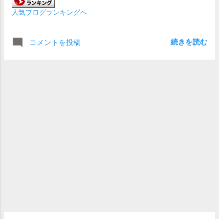
られた事もあって、しっかり勝ち馬券に絡
人気ブログランキングへ
んでくると予想する それでもサリオスを
本命にしたのは、毎日王冠の結果が素晴ら
しかったからだ 単穴としては毎日王冠組の
続きを読む
コメントを投稿
ジャスティンカフェ、注目馬は富士ステー
クス組のセリフォス 人気馬のソダシと富
士ステークス組のソウルラッシュ、ダノン
スコーピオンは連対馬とした これ以外には
３連勝のウインカーネリアン、なんだかん
だ馬券に絡むダノンザキッド 負け続いてい
るので、ここで巻き返したい