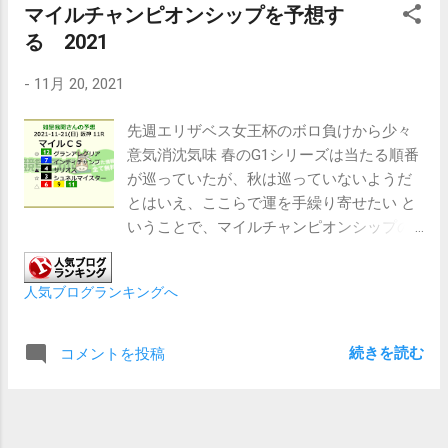
マイルチャンピオンシップを予想す
る 2021
-
11月 20, 2021
先週エリザベス女王杯のボロ負けから少々
意気消沈気味 春のG1シリーズは当たる順番
が巡っていたが、秋は巡っていないようだ
とはいえ、ここらで運を手繰り寄せたい と
いうことで、マイルチャンピオンシップの
予想 ◎ 12 グランアレグリア 疲労が気に
なるが、主戦とするマイル戦、おまけに引
人気ブログランキングへ
退レースなので有終の美を期待したい ○
7 インディチャンプ グランアレグリアを
負かすならこの馬 名手福永祐一騎手の手
続きを読む
コメントを投稿
腕を期待したい ▲ 4 サリオス 勝ちきれ
るかは分からないが、馬券にはしっかり絡
んできそうだ ☆ 3 シュネルマイスター
インディチャンプ同様、グランアレグリア