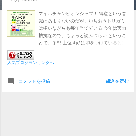
マイルチャンピオンシップ！ 得意という意
識はあまりないのだが、いちおうトリガミ
は多いながらも毎年当てている 今年は実力
拮抗なので、ちょっと読みづらい というこ
とで、予想 上位４頭は印をつけているとは
言え、あまり差は無い なので、セリフォ
ス、シュネルマイスター、ソウルラッシ
人気ブログランキングへ
ュ、ナミュールは甲乙つけがたい そこに上
位４頭に勝るとも劣らないレッドモンレー
ヴ、マイル戦で復活を目指すダノンザキッ
続きを読む
コメントを投稿
ドが絡む感じ エルトンバローズはここで
実力を試される感じかな