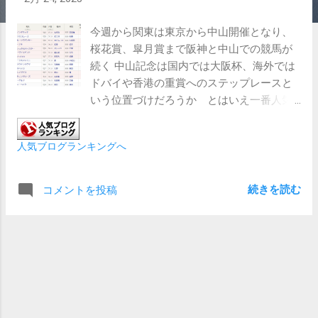
今週から関東は東京から中山開催となり、
桜花賞、皐月賞まで阪神と中山での競馬が
続く 中山記念は国内では大阪杯、海外では
ドバイや香港の重賞へのステップレースと
いう位置づけだろうか とはいえ一番人気
の馬が必ず馬券に絡む印象は薄く、荒れる
わけでも無い ここはじっくりと実力を見な
人気ブログランキングへ
がら予想したい 本命はスタニングローズ
エリザベス女王杯の成績は振るわなかった
が、実力はある馬だと思う 騎手も吉田隼
続きを読む
コメントを投稿
人に変わって心機一転で勝ちが狙える 対抗
はなかなか勝ち星が無いダノンザキッド
そろそろ順番が回ってくるんじゃないかと
思う シルバーコレクター感もあるが、こ
こを踏み台にしてG1勝利につなげてほしい
単穴はドーブネ 人気は低いようだが、着
実に成績を上げており、ここらで金星が取