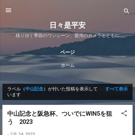
スキップしてメイン コンテンツに移動
日々是平安
移りゆく季節のワンシーン、愛用のカメラとともに
ページ
ホーム
ラベル（
中山記念
）が付いた投稿を表示して
すべて表示
投
います
稿
中山記念と阪急杯、ついでにWIN5を狙
う 2023
-
2月 24, 2023