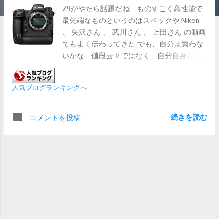
Z9がやたら話題だね ものすごく高性能で
最先端なものというのはスペックや Nikon
、 矢沢さん 、 武川さん 、 上田さん の動画
でもよく伝わってきた でも、自分は買わな
いかな 値段云々ではなく、自分自身には
身分不相応だと思うので 当面は今持ってる
カメラで満足だし、それ自体も自分には十
人気ブログランキングへ
分すぎるものだ でも新しく出たレンズは欲
しいね 24-120 F4 は是非とも欲しい 今
持ってる 24-200 が悪い訳じゃないが、F4通
続きを読む
コメントを投稿
しで５倍って丁度良いんだよね かつてFマ
ウント版の24-120を使っていたので、この
感じのレンズの使い勝手はよくわかる とり
あえず24-200を下取りに出して買うつもり
だ あとは 70-200 F2.8 いわゆる大三元レ
ンズだ これを買うことで広角から望遠ま
で全て揃う事になる そう、最新のカメラを
買うのではなく、まずは必要なレンズを揃