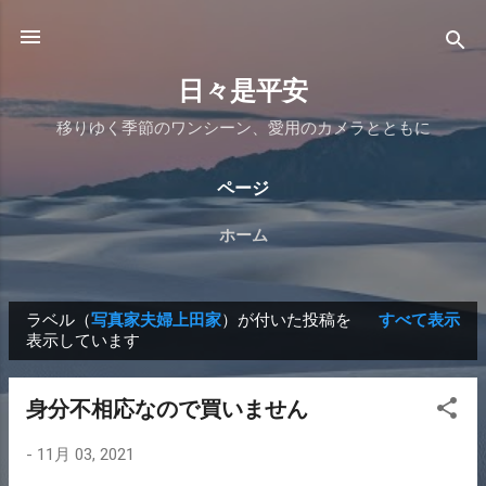
スキップしてメイン コンテンツに移動
日々是平安
移りゆく季節のワンシーン、愛用のカメラとともに
ページ
ホーム
ラベル（
写真家夫婦上田家
）が付いた投稿を
すべて表示
投
表示しています
稿
身分不相応なので買いません
-
11月 03, 2021