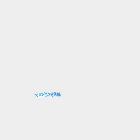
 両カメラとも光量不十分な室内ではフラッシュ必須なのは言うま
い ハーフフレームは撮り方さえ考えれば、ストーリー的な写真が
 ちょっと変わったものが撮りたい時は良いかもしれない
その他の投稿