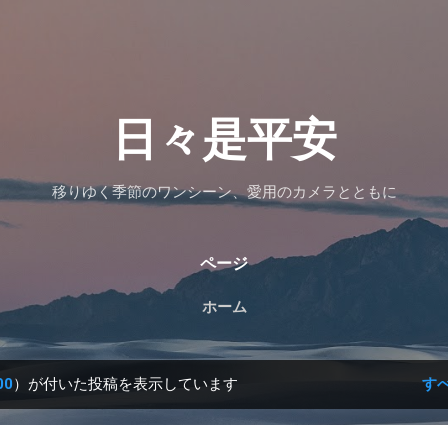
スキップしてメイン コンテンツに移動
日々是平安
移りゆく季節のワンシーン、愛用のカメラとともに
ページ
ホーム
00
）が付いた投稿を表示しています
す