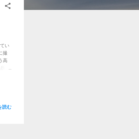
ってい
に撮
う高
場所で
りノイ
しいか
Nへ
める
ラの性
を読む
.0
5
かっ
っ