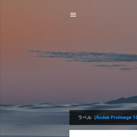
ラベル（
Kodak ProImage 1
投
稿