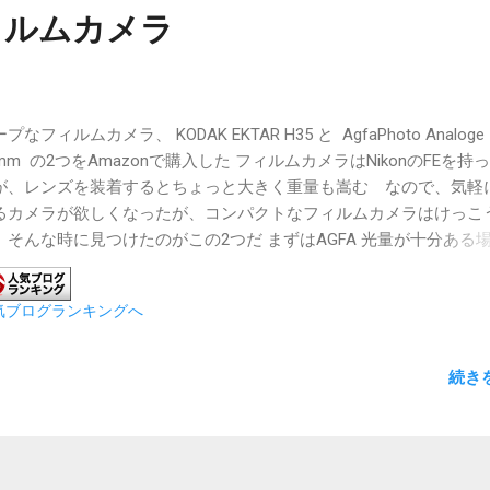
ィルムカメラ
プなフィルムカメラ、 KODAK EKTAR H35 と AgfaPhoto Analoge
5mm の2つをAmazonで購入した フィルムカメラはNikonのFEを持
が、レンズを装着するとちょっと大きく重量も嵩む なので、気軽
るカメラが欲しくなったが、コンパクトなフィルムカメラはけっこ
 そんな時に見つけたのがこの2つだ まずはAGFA 光量が十分ある
とくに問題ない 逆光撮影では盛大にフレア発生 暗所では想定どお
だらけ やっぱりこの手のカメラはフィルムのISO感度が100では厳
気ブログランキングへ
しれない お次はEKTAR H35 ちなみにEKTARはハーフフレーム PE
憧れもあってハーフフレームを使ってみたかった 一枚の写真でまと
こんな感じ トリミングしたものはこちら ちなみにそれぞれのカメ
続き
、 ・AgfaPhoto Analoge 35mm 焦点距離：31mm 絞り：F9
：1/120秒 ・KODAK EKTAR H35 焦点距離：22mm 絞り：F9.
S：1/100秒 写りは同じようなもんかと思ったら、なぜか現像できな
ものはAgfaのが多く、EKTARの方がしっかり写っているものが多か