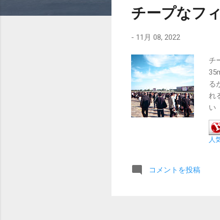
チープなフ
-
11月 08, 2022
チー
3
る
れ
い
は
ズ
人
も
の
と
コメントを投稿
能は
SS
S
た