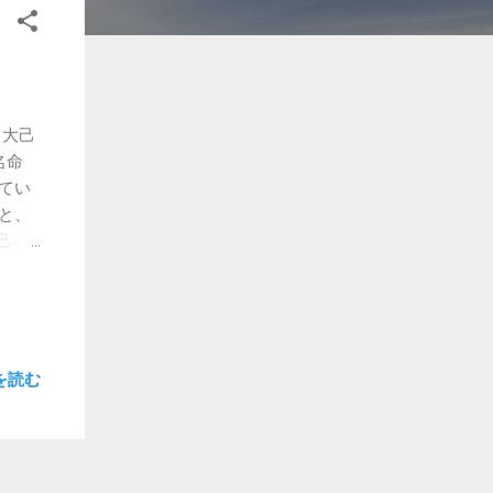
・大己
名命
てい
と、
己貴
れて
礒前
、国
いる
・廃
を読む
時に
社を
たの
書き