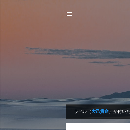
ラベル（
大己貴命
）が付い
投
稿