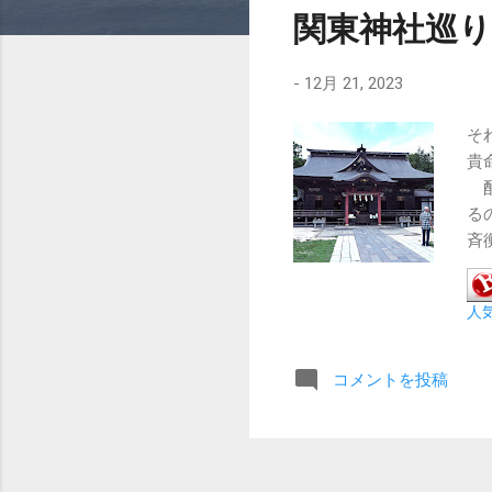
関東神社巡
-
12月 21, 2023
そ
貴
配
る
斉
命
い
人
薬
津
多
コメントを投稿
絶
仏
嫌
は