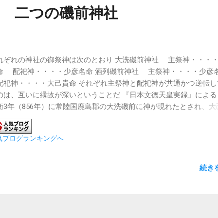
り 二つの磯前神社
れぞれの神社の御祭神は次のとおり 大洗磯前神社 主祭神・・・
命 配祀神・・・・少彦名命 酒列磯前神社 主祭神・・・・少彦
祀神・・・・大己貴命 それぞれ主祭神と配祀神が共通かつ逆転し
のは、互いに縁故が深いということだ 『日本文徳天皇実録』による
衡3年（856年）に常陸国鹿島郡の大洗磯前に神が現れたとされ、大
が大洗に、少彦名命が酒列に祀られ、両社の創建となったと伝えら
る 延喜式神名帳にはそれぞれ「大洗礒前薬師菩薩明神社」、「酒烈
気ブログランキングへ
師菩薩神社」となっており、成り立ちも含めて極めて仏教色が強く
神（大己貴命）と天津神（少彦名命）、神仏がそれぞれ習合して
分昔は仏教色ギラギラの神社だったと思う だが、戦乱等により荒廃
続き
されていた両社は、水戸光圀の手によって造営された 多分のその
教色は排除したのだろう なぜなら黄門様は仏教色のある華美な神
うからだ ・大洗磯前神社 ・酒列磯前神社 大洗磯前神社で気になっ
、神さまの上陸地とされている海上の鳥居の近くに次のような注意