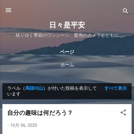
スキップしてメイン コンテンツに移動
日々是平安
移りゆく季節のワンシーン、愛用のカメラとともに
ページ
ホーム
ラベル（
馬頭刈山
）が付いた投稿を表示して
すべて表示
投
います
稿
自分の趣味は何だろう？
-
10月 06, 2020