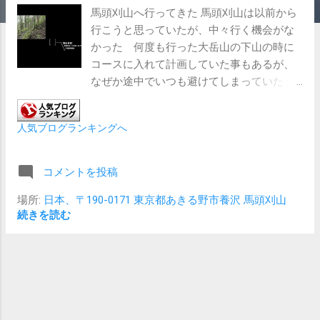
馬頭刈山へ行ってきた 馬頭刈山は以前から
行こうと思っていたが、中々行く機会がな
かった 何度も行った大岳山の下山の時に
コースに入れて計画していた事もあるが、
なぜか途中でいつも避けてしまっていた 理
由は2つあって、ひとつ目は登山の目的を達
成したので単に面倒くさくなったこと、ふ
人気ブログランキングへ
たつ目はつづら岩にさしかかると、どうし
ても二つの滝を見る衝動に駆られてしま
い、つづら岩の分岐から下りてしまうこと
コメントを投稿
がある ということで、今回は発想を変えて
場所:
日本、〒190-0171 東京都あきる野市養沢 馬頭刈山
馬頭刈山から大岳山を目指すコースを組ん
続きを読む
でみた 詳細についてはヤマレコの方にまと
めているので、 そちら を参照の事 結果と
して、今回はつづら岩をさしかかったとこ
ろで、結局気持ちが萎えてしまった いや、
と言うよりも前述の２つの理由が同時に頭
を占拠した 今年は滝を見てないな～、と思