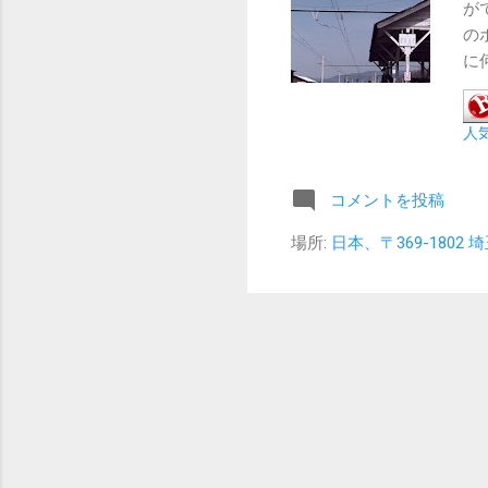
が
の
に
福
期
人
の
し
て
コメントを投稿
場所:
日本、〒369-180