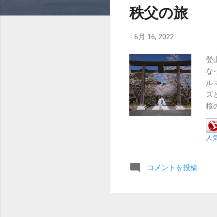
秩父の旅
-
6月 16, 2022
登
な
ル
ズ
桜
社
道
人
出
っ
め
コメントを投稿
影
で
足
れ