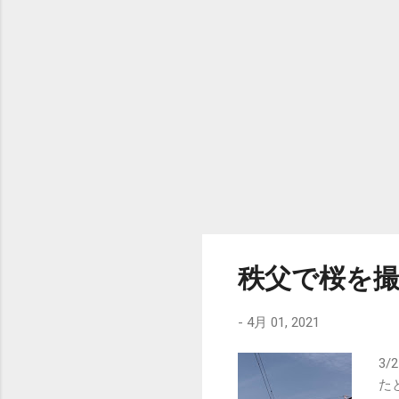
た
い
同
分
う
り
秩父で桜を
-
4月 01, 2021
3
た