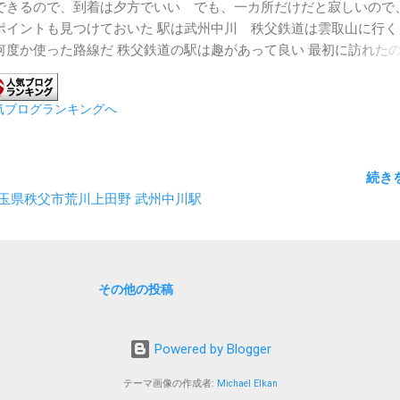
できるので、到着は夕方でいい でも、一カ所だけだと寂しいので
ポイントも見つけておいた 駅は武州中川 秩父鉄道は雲取山に行く
何度か使った路線だ 秩父鉄道の駅は趣があって良い 最初に訪れた
寺 雰囲気は良かったが、メインのしだれ桜は全然咲いていなかった
がまだ早かったのかなと思いきや、道ばたには結構咲いていた 清雲
気ブログランキングへ
移動途中にあった千住観音堂 こじんまりとしていたが、雰囲気良し
てメインの清雲寺 壮観！ そして夜桜 長い露光時間のパターンも
おきたかったな 結構枚数をとったので、YouTubeにあげておいた
続き
2 埼玉県秩父市荒川上田野 武州中川駅
その他の投稿
Powered by Blogger
テーマ画像の作成者:
Michael Elkan