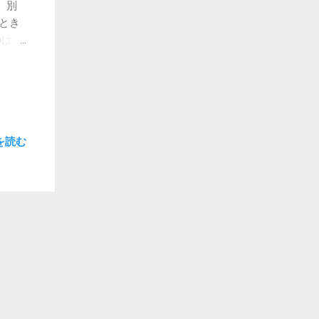
、別
とき
のは昌
 時
寺へ
 そ
撮っ
を読む