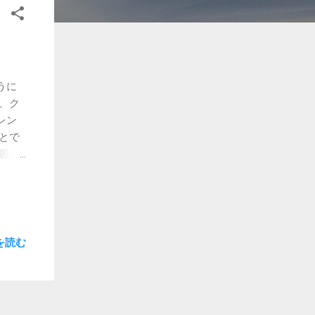
うに
、ク
レン
とで
麗神
、参
思い
ンだ
客多
回の撮
を読む
II
は満
手ぶ
かっ