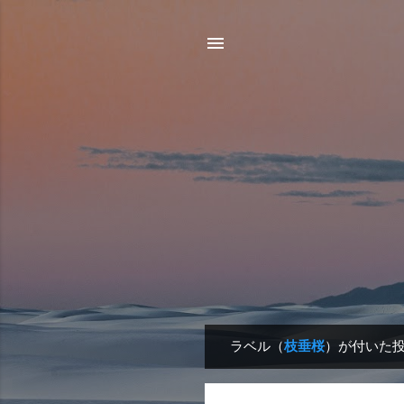
ラベル（
枝垂桜
）が付いた
投
稿