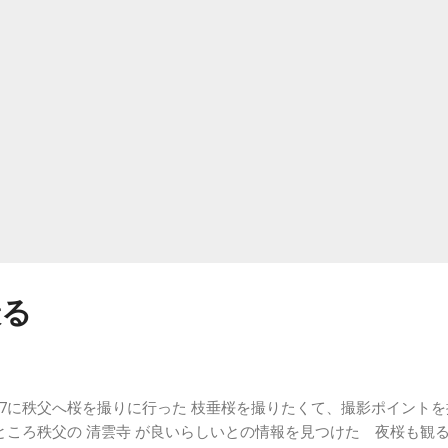
 確かに今年はレンズは14mmの超広角でシャッタースピードも遅く
た事も原因とは思うが、周辺部分の酷さが際だった 以前も別のレン
じ事を感じたことがあった ぶれてもカメラ側の補正で上手いこと中
を処理して、周辺部は諦めたという印象だ ミラーレスでの撮り方を
少し研究した方がよさそうだ 久しぶりに動画をまとめてみたが、久
なので色々忘れてしまった また勉強だ
撮る
/27に秩父へ桜を撮りに行った 枝垂桜を撮りたくて、撮影ポイント
ところ秩父の 清雲寺 が良いらしいとの情報を見つけた 夜桜も観