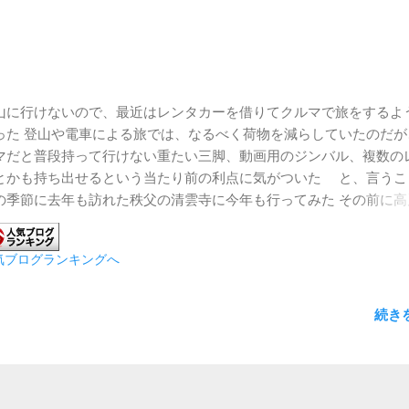
山に行けないので、最近はレンタカーを借りてクルマで旅をするよ
った 登山や電車による旅では、なるべく荷物を減らしていたのだが
マだと普段持って行けない重たい三脚、動画用のジンバル、複数の
とかも持ち出せるという当たり前の利点に気がついた と、言うこ
の季節に去年も訪れた秩父の清雲寺に今年も行ってみた その前に高
の事をふと思い出した 去年の訪問時はまだ桜の季節ではなかったが
の桜が満開だったら綺麗だろうと思っていたことを、秩父の道中に
気ブログランキングへ
して立ち寄った 天気も晴れており、桜の撮影には良いコンディショ
た そして次は、目的の清雲寺 コロナの行動制限緩和もあって観光
だった 枝垂れ桜はまだ七分咲きという感じ そして目当ての夜桜 今
続き
で気がついたのは、ミラーレスと一眼レフの映り方の違いだ 今年はZ6
撮影に臨んだが、夜桜については打率が低かった様に思う 中央部分
できるのに、周辺部分がグチャッとしているものが多かった 去年は
補正なしのD850だったのに、こちらの方の写真は周辺部に不満は無