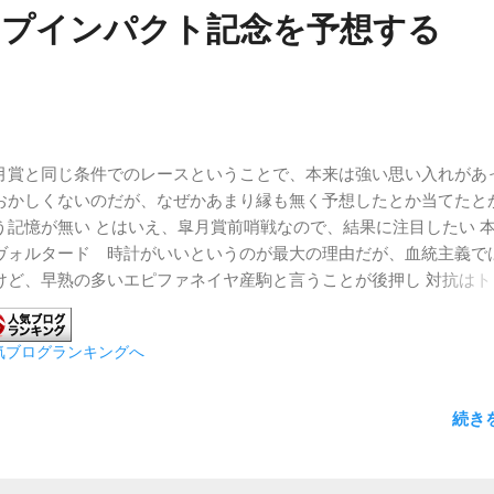
ープインパクト記念を予想する
月賞と同じ条件でのレースということで、本来は強い思い入れがあ
おかしくないのだが、なぜかあまり縁も無く予想したとか当てたと
う記憶が無い とはいえ、皐月賞前哨戦なので、結果に注目したい 
ヴォルタード 時計がいいというのが最大の理由だが、血統主義で
けど、早熟の多いエピファネイヤ産駒と言うことが後押し 対抗はト
イフ ホープフルステークス２着ということで、これは順当な選択
穴はグリューネグリーン 前走のホープフルステークスこそ振るわ
気ブログランキングへ
果だったが、そこそこ走れる脚を持っていると思う 連対馬はタステ
ラ、ヨリマルあたりがいけそうな感じ なんとなく、横山親子の１、
となりそうな予感が...
続き