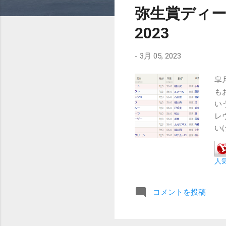
弥生賞ディ
2023
-
3月 05, 2023
皐
も
い
レ
い
ナ
単
人
結
ー
３
コメントを投稿