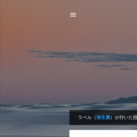
ラベル（
弥生賞
）が付いた
投
稿