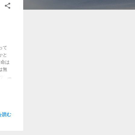
って
かと
本命は
は無
ップ
かな
ない
ィエ
２、
を読む