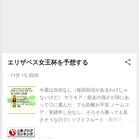
待したい ☆ 3 アカイトリノムスメ 本来
であればこの馬を本命としたいところだ
が、古馬の踏ん張りを期待したいので本命
からは外した だけど、勝つ可能性はメチ
ャクチャ高いと思う △ 4 イスノジョー
ノキセキ 力はあると思う 馬券に絡んで荒
らす可能性があるとすればこの馬だ △
6 ランブリングアレー 前走では成績こそ
エリザベス女王杯を予想する
イマイチだが、そろそろG1を獲れてもいい
頃だ 阪神適性もあると思う 他に気になる
-
11月 15, 2020
のは３歳馬のステラリアだが、秋華賞での
結果を見る限り積極的に推せなかった
今週は自信なし（毎回自信があるわけじゃ
ないけど） サラキア：前走の強さが頭にあ
って◎に選んだ でも距離が不安 ノームコ
ア：実績申し分なし そろそろ勝っても良
さそうなので○ ソフトフルート：秋華賞で
はノーマークだった 成長が見えるので▲
サトノガーネット：無茶な選択っぽいけ