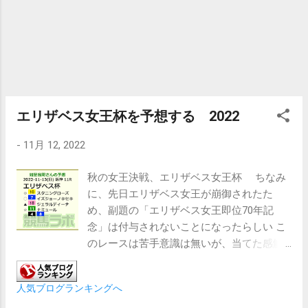
エリザベス女王杯を予想する 2022
-
11月 12, 2022
秋の女王決戦、エリザベス女王杯 ちなみ
に、先日エリザベス女王が崩御されたた
め、副題の「エリザベス女王即位70年記
念」は付与されないことになったらしい こ
のレースは苦手意識は無いが、当てた感触
は無い 当てたり外れたりの繰り返しとい
った感じだろうか ということで、予想 秋華
人気ブログランキングへ
賞で気持ちよく勝ったスタニングローズを