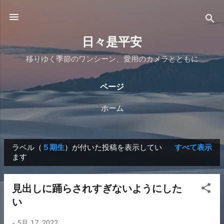
スキップしてメイン コンテンツに移動
日々是平安
移りゆく季節のワンシーン、愛用のカメラとともに
ページ
ホーム
ラベル（
５期生
）が付いた投稿を表示してい
すべて表示
投
ます
稿
見出しに踊らされすぎないようにした
い
-
5月 17, 2022