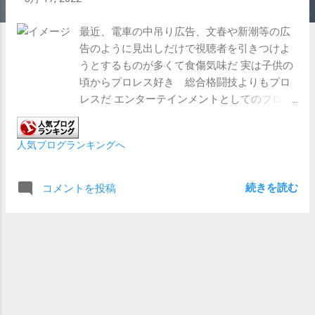
最近、電車の中吊り広告、文春や新潮等の広
告のように見出しだけで視聴者を引きつけよ
うとするものが多くて食傷気味だ 実は子供の
頃からプロレス好き 総合格闘技よりもプロ
レスだ エンターテインメントとしてのプロレ
スが好きだし、プロレスラーをアスリートと
してみても凄いなと思う 感情ドロドロの剥き
人気ブログランキングへ
出しの昔のプロレスも好きだし、UWF系も好
きだ ハンセンとベイダーのような怪物級の
戦いも好きだし、最近のエンタメ強めの路線
続きを読む
コメントを投稿
も好きだ ただ総合格闘技が苦手 わびさびが
なく、ショーとしても残酷、１か０のような
決着に救いを感じないあたり、どうも好きに
なれない ※立ち技系（ボクシングやK-1）や
グラップリングは好きなんだけどね とくに今
は新日本プロレスとスターダムが面白い 今は
ちょうど新日本ではBEST OF THE SUPER Jr.開