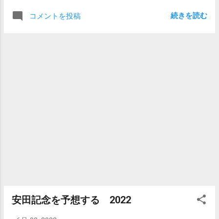
ろだが、それもかなわない 本命は前走圧巻
の走りを見せた⑭シュネルマイスター 東
続きを読む
コメントを投稿
京適性もあり期待できる 対抗は④セリフ
ォス 中山でも東京でも良い成績を残して
いる 単穴は⑱ソングライン 昨年の覇者
であり、ヴィクトリアマイルも制した実力
は無視できない そして見捨てられないの
は⑤ソダシ 次こそ気持ちよく勝ってほし
いと言う気持ちがある 実力は前記の３頭
とひけをとらない 連対馬は大阪杯覇者の③
ジャックドール 間違いなく逃げると思う
が、このメンバーでどこまで逃げられるだ
ろうか 他に気になるのは、⑦ガイアフォー
ス、⑨シャンパンカラー、⑩ソウルラッシ
ュあたりだろうか
安田記念を予想する 2022