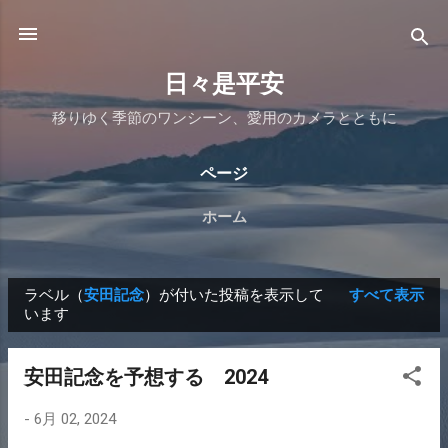
スキップしてメイン コンテンツに移動
日々是平安
移りゆく季節のワンシーン、愛用のカメラとともに
ページ
ホーム
ラベル（
安田記念
）が付いた投稿を表示して
すべて表示
投
います
稿
安田記念を予想する 2024
-
6月 02, 2024