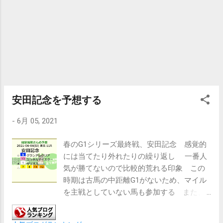
安田記念を予想する
-
6月 05, 2021
春のG1シリーズ最終戦、安田記念 感覚的
には当てたり外れたりの繰り返し 一番人
気が勝てないので比較的荒れる印象 この
時期は古馬の中距離G1がないため、マイル
を主戦としていない馬も参加する また、
東京のマイルはスピードとスタミナが要求
されることもあって、思わぬ伏兵が勝つと