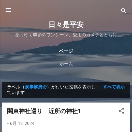
スキップしてメイン コンテンツに移動
日々是平安
移りゆく季節のワンシーン、愛用のカメラとともに
ページ
ホーム
ラベル（
泉事解男命
）が付いた投稿を表示し
すべて表示
投
ています
稿
関東神社巡り 近所の神社1
-
6月 12, 2024