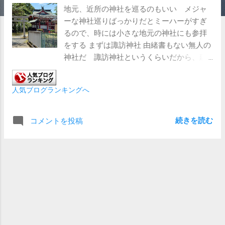
地元、近所の神社を巡るのもいい メジャ
ーな神社巡りばっかりだとミーハーがすぎ
るので、時には小さな地元の神社にも参拝
をする まずは諏訪神社 由緒書もない無人の
神社だ 諏訪神社というくらいだから、建
御名方命がお祀りされているのだろう で
も、神社の千木を見ると... 内削ぎ、いわゆ
人気ブログランキングへ
る女神を祀る形式になっている お祀りさ
れているのは建御名方命の妃神にあたる八
坂刀売神だろうか？とはいえ千木の形式は
続きを読む
コメントを投稿
絶対的なものではないらしいので、これを
建築した方にそこまでの意識がなかったの
かもしれない お次は熊野神社 この熊野神社
ではお祀りされているのが、速玉男神、泉
事解男命、意冨加牟都美命 とくに 意冨加
牟都美命は東京で唯一ここで祀られている
らしい 鳥居脇には廃寺となった別当寺熊慶
寺にゆかりのある地蔵尊と庚申塔がある ま