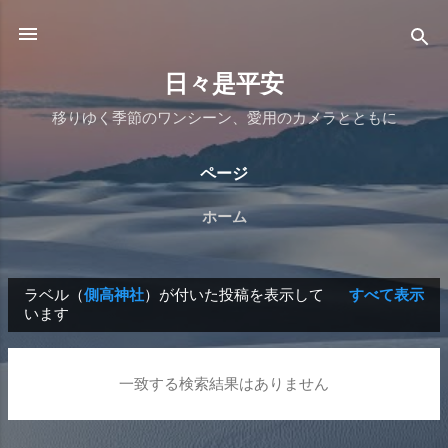
スキップしてメイン コンテンツに移動
日々是平安
移りゆく季節のワンシーン、愛用のカメラとともに
ページ
ホーム
ラベル（
側高神社
）が付いた投稿を表示して
すべて表示
投
います
稿
一致する検索結果はありません