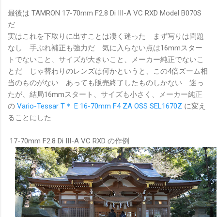
最後は TAMRON 17-70mm F2.8 Di III-A VC RXD Model B070S
だ
実はこれを下取りに出すことは凄く迷った まず写りは問題
なし 手ぶれ補正も強力だ 気に入らない点は16mmスター
トでないこと、サイズが大きいこと、メーカー純正でないこ
とだ じゃ替わりのレンズは何かというと、この4倍ズーム相
当のものがない あっても販売終了したものしかない 迷っ
たが、結局16mmスタート、サイズも小さく、メーカー純正
の
Vario-Tessar T＊ E 16-70mm F4 ZA OSS SEL1670Z
に変え
ることにした
17-70mm F2.8 Di III-A VC RXD の作例