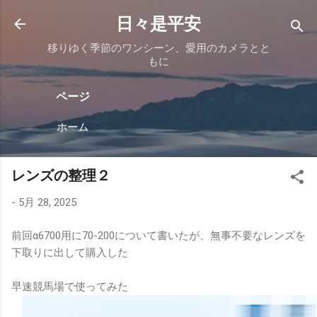
スキップしてメイン コンテンツに移動
日々是平安
移りゆく季節のワンシーン、愛用のカメラとと
もに
ページ
ホーム
レンズの整理２
-
5月 28, 2025
前回α6700用に70-200について書いたが、無事不要なレンズを
下取りに出して購入した
早速競馬場で使ってみた