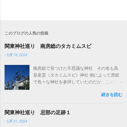
このブログの人気の投稿
関東神社巡り 南房総のタカミムスビ
-
3月 16, 2024
南房総で見つけた不思議な神社 その名も高
皇産霊（タカミムスビ）神社 例によって房総
で色々な神社を参拝していたのだが、この神
社はとくに参拝予定は無かった ただ、前日に
続きを読む
南房総の隣にある館山市にも同じ名前の神社
があって、そこには参拝した 館山市の高皇産
霊神社は町の中にポツンとある小さくて素朴
関東神社巡り 忌部の足跡１
な神社だ ここは別名が高井神社とも言われて
-
5月 31, 2024
いる 高皇産霊尊をお祀りしている神社だと