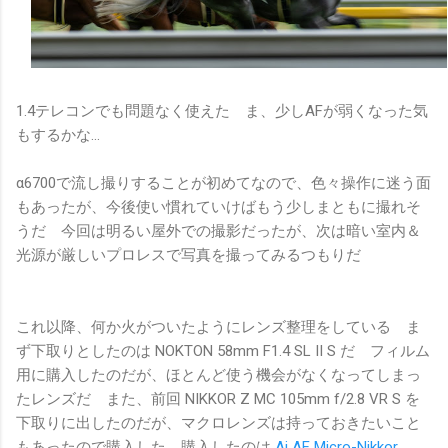
1.4テレコンでも問題なく使えた ま、少しAFが弱くなった気
もするかな...
α6700で流し撮りすることが初めてなので、色々操作に迷う面
もあったが、今後使い慣れていけばもう少しまともに撮れそ
うだ 今回は明るい屋外での撮影だったが、次は暗い室内＆
光源が厳しいプロレスで写真を撮ってみるつもりだ
これ以降、何か火がついたようにレンズ整理をしている ま
ず下取りとしたのは NOKTON 58mm F1.4 SL II S だ フィルム
用に購入したのだが、ほとんど使う機会がなくなってしまっ
たレンズだ また、前回 NIKKOR Z MC 105mm f/2.8 VR S を
下取りに出したのだが、マクロレンズは持っておきたいこと
もあったので購入した 購入したのは
Ai AF Micro-Nikkor