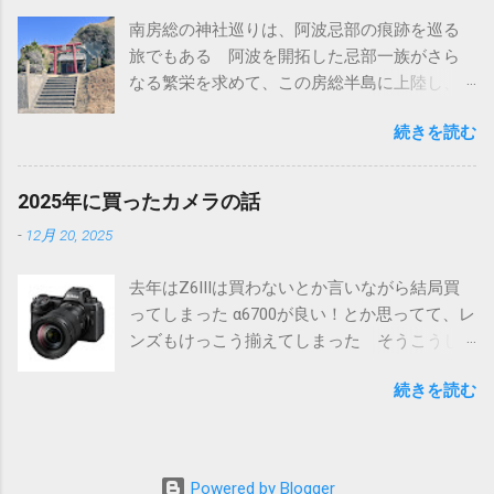
高木神社と言われていることから、タカギか
南房総の神社巡りは、阿波忌部の痕跡を巡る
らタカイへ訛ったのかも知れない いずれにし
旅でもある 阿波を開拓した忌部一族がさら
ても、墨田区の高木神社同様に神仏分離で寺
なる繁栄を求めて、この房総半島に上陸し、
から切り離されたものと思われる そのため、
土地を開拓したと言われている 千葉の最南端
創建の由緒も元々の御祭神もよくわからない
続きを読む
のこの地は四国の阿波（あわ）にちなんで同
そういうこともあって、南房総千倉にある高
じ名称の安房（あわ）だ また忌部一族が房
皇産霊神社も造化三神の一柱を祀っていると
総全域を開拓し、その地が麻がふさふさに育
は言っても、比較的近年の創建された神社で
2025年に買ったカメラの話
つことから総国（ふさこく）となり、時代が
見る価値は低いのでは？という思いもあっ
-
12月 20, 2025
下って上総（かずさ）、下総（しもうさ）、
て、とくに参拝は予定していなかった しか
安房（あわ）と別れた 安房の房の字もふさ
し、色々予定が変わった事もあって時間が空
去年はZ6IIIは買わないとか言いながら結局買
なので、統一された名称ということがわかる
いてしまったので、ちょっと寄ってみること
ってしまった α6700が良い！とか思ってて、レ
そんな天富命率いる忌部一族が最初に上陸し
にした ところが.... まずは道の駅から眺めた光
ンズもけっこう揃えてしまった そうこうし
たといわれるのが駒ヶ崎神社だ 神社にはとく
景 ※画面中央の銅葺きの建物 何しろその大
ているうちにフルサイズのα7CIIにも興味が湧
に由緒書らしきものはない 神社というより
きさに驚いた 初めて見た時には「え、あ
続きを読む
いてきたりもしたが、結局操作性、色味、
は祠といった感じ 鳥居越しに太平洋を見る
れ！？」と思った おまけにどこにもこの神社
Nikon機と２台持ちにおける荷物の多さに嫌気
黒潮に乗って阿波からこの地に上陸したのだ
に関する情報がない 急いでネットで調べて
がさしてきてしまい、最終的にNikonとSonyの
ろうか 伊豆半島や伊豆大島にも忌部の足跡
みたけど、たいした情報がない ナビの案内で
どちらを選ぶかの選択になってしまった 自分
があるようなので、いずれそちらにも行って
はとても車では行けそうもないが、なんとか
Powered by Blogger