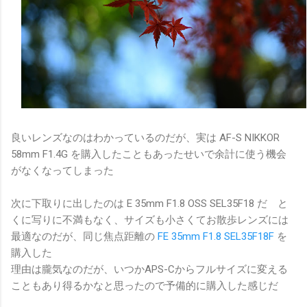
良いレンズなのはわかっているのだが、実は AF-S NIKKOR
58mm F1.4G を購入したこともあったせいで余計に使う機会
がなくなってしまった
次に下取りに出したのは E 35mm F1.8 OSS SEL35F18 だ と
くに写りに不満もなく、サイズも小さくてお散歩レンズには
最適なのだが、同じ焦点距離の
FE 35mm F1.8 SEL35F18F
を
購入した
理由は朧気なのだが、いつかAPS-Cからフルサイズに変える
こともあり得るかなと思ったので予備的に購入した感じだ