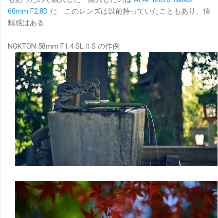
60mm F2.8D
だ このレンズは以前持っていたこともあり、信
頼感はある
NOKTON 58mm F1.4 SL II S の作例