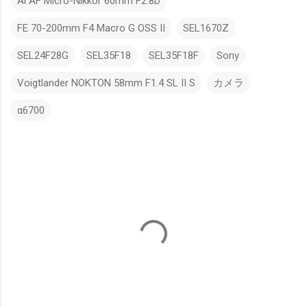
Ai AF Micro-Nikkor 60mm F2.8D
FE 70-200mm F4 Macro G OSS II
SEL1670Z
SEL24F28G
SEL35F18
SEL35F18F
Sony
Voigtlander NOKTON 58mm F1.4 SL II S
カメラ
α6700
コ
メ
ン
ト