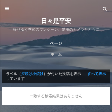
スキップしてメイン コンテンツに移動
日々是平安
移りゆく季節のワンシーン、愛用のカメラとともに
ページ
ホーム
ラベル（
夕焼け小焼け
）が付いた投稿を表示
すべて表示
投
しています
稿
一致する検索結果はありません