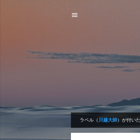
ラベル（
川越大師
）が付い
投
稿