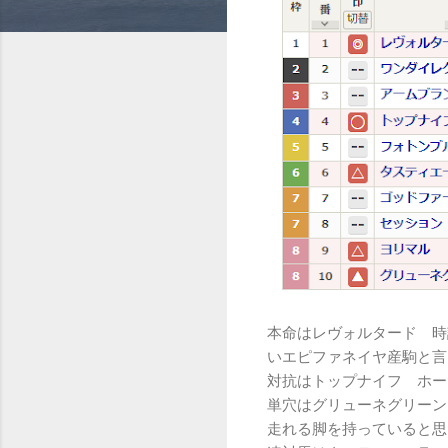
本命はレヴォルタード 時
いエピファネイヤ産駒と言
対抗はトップナイフ ホー
単穴はグリューネグリーン
走れる脚を持っていると思