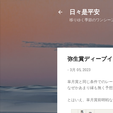
日々是平安
移りゆく季節のワンシー
弥生賞ディープイ
-
3月 05, 2023
皐月賞と同じ条件でのレー
なぜかあまり縁も無く予想
とはいえ、皐月賞前哨戦な