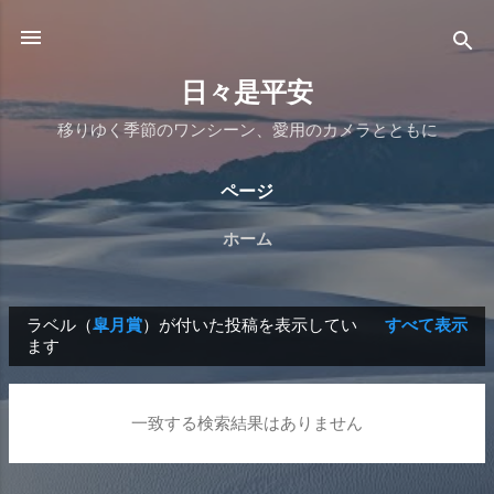
スキップしてメイン コンテンツに移動
日々是平安
移りゆく季節のワンシーン、愛用のカメラとともに
ページ
ホーム
ラベル（
皐月賞
）が付いた投稿を表示してい
すべて表示
投
ます
稿
一致する検索結果はありません