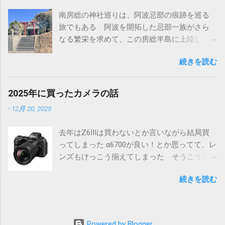
高木神社と言われていることから、タカギか
南房総の神社巡りは、阿波忌部の痕跡を巡る
らタカイへ訛ったのかも知れない いずれにし
旅でもある 阿波を開拓した忌部一族がさら
ても、墨田区の高木神社同様に神仏分離で寺
なる繁栄を求めて、この房総半島に上陸し、
から切り離されたものと思われる そのため、
土地を開拓したと言われている 千葉の最南端
創建の由緒も元々の御祭神もよくわからない
続きを読む
のこの地は四国の阿波（あわ）にちなんで同
そういうこともあって、南房総千倉にある高
じ名称の安房（あわ）だ また忌部一族が房
皇産霊神社も造化三神の一柱を祀っていると
総全域を開拓し、その地が麻がふさふさに育
は言っても、比較的近年の創建された神社で
2025年に買ったカメラの話
つことから総国（ふさこく）となり、時代が
見る価値は低いのでは？という思いもあっ
-
12月 20, 2025
下って上総（かずさ）、下総（しもうさ）、
て、とくに参拝は予定していなかった しか
安房（あわ）と別れた 安房の房の字もふさ
し、色々予定が変わった事もあって時間が空
去年はZ6IIIは買わないとか言いながら結局買
なので、統一された名称ということがわかる
いてしまったので、ちょっと寄ってみること
ってしまった α6700が良い！とか思ってて、レ
そんな天富命率いる忌部一族が最初に上陸し
にした ところが.... まずは道の駅から眺めた光
ンズもけっこう揃えてしまった そうこうし
たといわれるのが駒ヶ崎神社だ 神社にはとく
景 ※画面中央の銅葺きの建物 何しろその大
ているうちにフルサイズのα7CIIにも興味が湧
に由緒書らしきものはない 神社というより
きさに驚いた 初めて見た時には「え、あ
続きを読む
いてきたりもしたが、結局操作性、色味、
は祠といった感じ 鳥居越しに太平洋を見る
れ！？」と思った おまけにどこにもこの神社
Nikon機と２台持ちにおける荷物の多さに嫌気
黒潮に乗って阿波からこの地に上陸したのだ
に関する情報がない 急いでネットで調べて
がさしてきてしまい、最終的にNikonとSonyの
ろうか 伊豆半島や伊豆大島にも忌部の足跡
みたけど、たいした情報がない ナビの案内で
どちらを選ぶかの選択になってしまった 自分
があるようなので、いずれそちらにも行って
はとても車では行けそうもないが、なんとか
Powered by Blogger