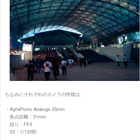
ちなみにそれぞれのカメラの性能は、
・AgfaPhoto Analoge 35mm
焦点距離：31mm
絞り：F9.0
SS：1/120秒