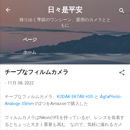
スキップしてメイン コンテンツに移動
日々是平安
移りゆく季節のワンシーン、愛用のカメラとと
もに
ページ
ホーム
チープなフィルムカメラ
-
11月 08, 2022
チープなフィルムカメラ、
KODAK EKTAR H35
と
AgfaPhoto
Analoge 35mm
の2つをAmazonで購入した
フィルムカメラはNikonのFEを持っているが、レンズを装着す
るとちょっと大きく重量も嵩む なので、気軽に撮れるカメ