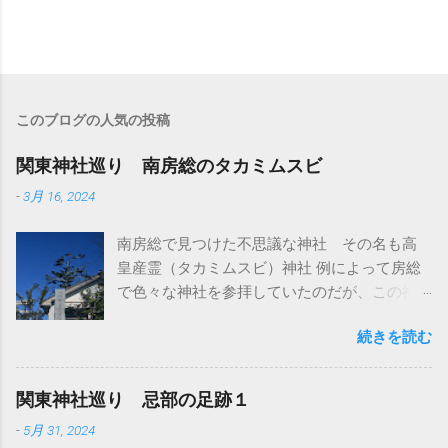
このブログの人気の投稿
関東神社巡り 南房総のタカミムスビ
-
3月 16, 2024
南房総で見つけた不思議な神社 その名も高
皇産霊（タカミムスビ）神社 例によって房総
で色々な神社を参拝していたのだが、この神
社はとくに参拝予定は無かった ただ、前日に
続きを読む
南房総の隣にある館山市にも同じ名前の神社
があって、そこには参拝した 館山市の高皇産
霊神社は町の中にポツンとある小さくて素朴
関東神社巡り 忌部の足跡１
な神社だ ここは別名が高井神社とも言われて
-
5月 31, 2024
いる 高皇産霊尊をお祀りしている神社だと