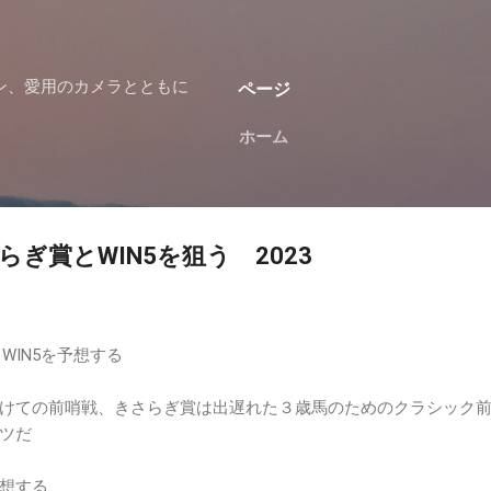
スキップしてメイン コンテンツに移動
ン、愛用のカメラとともに
ページ
ホーム
ぎ賞とWIN5を狙う 2023
WIN5を予想する
けての前哨戦、きさらぎ賞は出遅れた３歳馬のためのクラシック
ツだ
想する