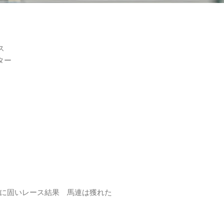
ス
ター
に固いレース結果 馬連は獲れた