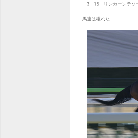
3 15 リンカーンテソ
馬連は獲れた