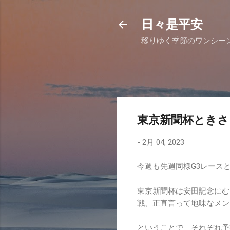
日々是平安
移りゆく季節のワンシー
東京新聞杯ときさら
-
2月 04, 2023
今週も先週同様G3レースと
東京新聞杯は安田記念にむ
戦、正直言って地味なメン
ということで、それぞれ予