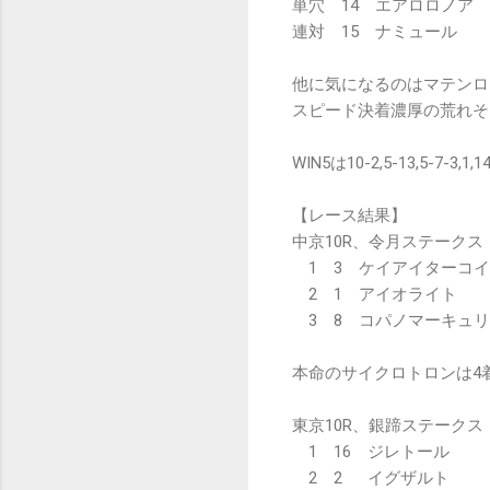
単穴 14 エアロロノア
連対 15 ナミュール
他に気になるのはマテンロ
スピード決着濃厚の荒れそ
WIN5は10-2,5-13,5-7
【レース結果】
中京10R、令月ステークス
1 3 ケイアイターコイ
2 1 アイオライト
3 8 コパノマーキュリ
本命のサイクロトロンは4
東京10R、銀蹄ステークス
1 16 ジレトール
2 2 イグザルト