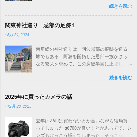
続きを読む
南房総の隣にある館山市にも同じ名前の神社
があって、そこには参拝した 館山市の高皇産
霊神社は町の中にポツンとある小さくて素朴
関東神社巡り 忌部の足跡１
な神社だ ここは別名が高井神社とも言われて
-
5月 31, 2024
いる 高皇産霊尊をお祀りしている神社だと
高木神社と言われていることから、タカギか
南房総の神社巡りは、阿波忌部の痕跡を巡る
らタカイへ訛ったのかも知れない いずれにし
旅でもある 阿波を開拓した忌部一族がさら
ても、墨田区の高木神社同様に神仏分離で寺
なる繁栄を求めて、この房総半島に上陸し、
から切り離されたものと思われる そのため、
土地を開拓したと言われている 千葉の最南端
創建の由緒も元々の御祭神もよくわからない
続きを読む
のこの地は四国の阿波（あわ）にちなんで同
そういうこともあって、南房総千倉にある高
じ名称の安房（あわ）だ また忌部一族が房
皇産霊神社も造化三神の一柱を祀っていると
総全域を開拓し、その地が麻がふさふさに育
は言っても、比較的近年の創建された神社で
2025年に買ったカメラの話
つことから総国（ふさこく）となり、時代が
見る価値は低いのでは？という思いもあっ
-
12月 20, 2025
下って上総（かずさ）、下総（しもうさ）、
て、とくに参拝は予定していなかった しか
安房（あわ）と別れた 安房の房の字もふさ
し、色々予定が変わった事もあって時間が空
去年はZ6IIIは買わないとか言いながら結局買
なので、統一された名称ということがわかる
いてしまったので、ちょっと寄ってみること
ってしまった α6700が良い！とか思ってて、レ
そんな天富命率いる忌部一族が最初に上陸し
にした ところが.... まずは道の駅から眺めた光
ンズもけっこう揃えてしまった そうこうし