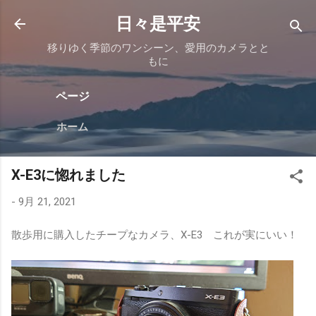
スキップしてメイン コンテンツに移動
日々是平安
移りゆく季節のワンシーン、愛用のカメラとと
もに
ページ
ホーム
X-E3に惚れました
-
9月 21, 2021
散歩用に購入したチープなカメラ、X-E3 これが実にいい！