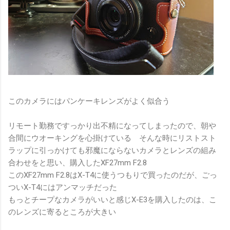
このカメラにはパンケーキレンズがよく似合う
リモート勤務ですっかり出不精になってしまったので、朝や
合間にウオーキングを心掛けている そんな時にリストスト
ラップに引っかけても邪魔にならないカメラとレンズの組み
合わせをと思い、購入したXF27mm F2.8
このXF27mm F2.8はX-T4に使うつもりで買ったのだが、ごっ
ついX-T4にはアンマッチだった
もっとチープなカメラがいいと感じX-E3を購入したのは、こ
のレンズに寄るところが大きい