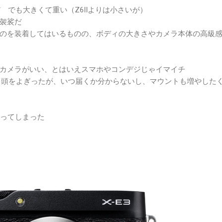
だ でも大きくて重い（Z6IIよりは小さいが）
袈裟だ
のを装着してはいるものの、ボディの大きさやカメラ本体の高級
カメラがいい、とはいえスマホやコンデジじゃイマイチ
E10も頭をよぎったが、いつ届くか分からないし、マウントも増やした
買ってしまった