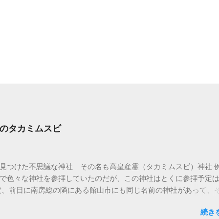
のタカミムスビ
見つけた不思議な神社 その名も高皇産霊（タカミムスビ）神社 
で色々な神社を参拝していたのだが、この神社はとくに参拝予定
だ、前日に南房総の隣にある館山市にも同じ名前の神社があって、
た 館山市の高皇産霊神社は町の中にポツンとある小さくて素朴な
続き
名が高井神社とも言われている 高皇産霊尊をお祀りしている神