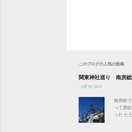
このブログの人気の投稿
関東神社巡り 南房総
-
3月 16, 2024
南房総で
って房総
った た
は参拝し
ここは別