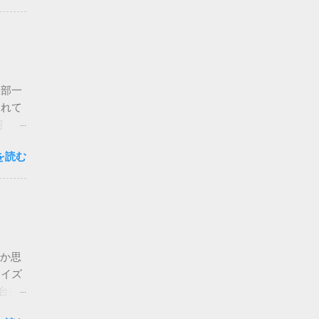
い い
のと思
とも
は言っ
もあっ
忌部一
って時
われて
は道の
房（あ
 初め
ことか
る情報
を読む
さ）、
ではと
うこと
けそう
ヶ崎神
でと
た感じ
一の
ろうか
させる
行って
らゴチ
とか思
の真
なく、
サイズ
富命
ふと鳥
２台持
600
わかっ
どち
思って
思って