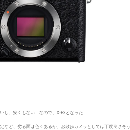
ないし、安くもない なので、X-E3となった
は固定など、劣る面は色々あるが、お散歩カメラとしては丁度良さそ