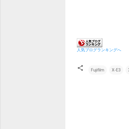
人気ブログランキングへ
Fujifilm
X-E3
コ
メ
ン
ト