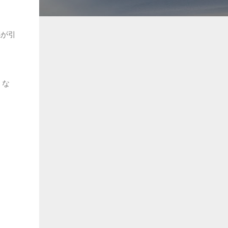
感が引
くな