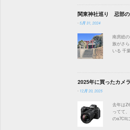
高木神社
ずれにし
関東神社巡り 忌部の
われる 
-
5月 31, 2024
あって、
ても、比
南房総の
て、とく
族がさら
間が空い
いる 千
駅から眺
わ）だ 
て見た時
ら総国（
がない 
安房（あ
ても車で
がわかる
なので、
2025年に買ったカメ
社だ 神
ても趣の
-
12月 20, 2025
鳥居越
鳥居は明
伊豆半島
境内は綺
去年はZ
みたい 
ャゴチャ
ってて、
正面に富
なぜこん
のα7C
が四国の
居を通し
ちにおけ
年とは矛
た 個人