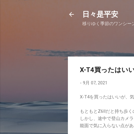
日々是平安
移りゆく季節のワンシー
X-T4買ったはい
-
9月 07, 2021
X-T4を買ったはいいが、
もともとZ6IIだと持ち
しかし、途中で登山カメラ
能面で気に入らない点があ