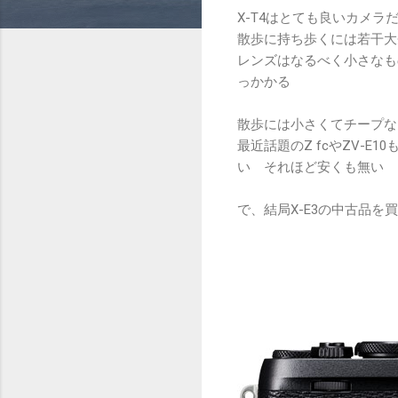
X-T4はとても良いカメラ
散歩に持ち歩くには若干大
レンズはなるべく小さなも
っかかる
散歩には小さくてチープな
最近話題のZ fcやZV-
い それほど安くも無い
で、結局X-E3の中古品を