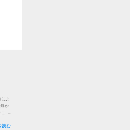
例によ
は無か
そこに
神社だ
を読む
社だと