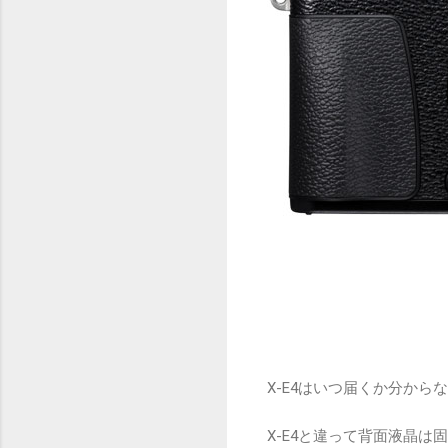
X-E4はいつ届くか分から
X-E4と違って背面液晶