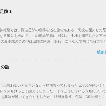
と言われていることから、タカギからタカイへ訛ったのかも知れな
ても、墨田区の高木神社同様に神仏分離で寺から切り離されたも
足跡１
そのため、創建の由緒も元々の御祭神もよくわからない そういうこ
南房総千倉にある高皇産霊神社も造化三神の一柱を祀っていると
較的近年の創建された神社で見る価値は低いのでは？という思い
神社巡りは、阿波忌部の痕跡を巡る旅でもある 阿波を開拓した
に参拝は予定していなかった しかし、色々予定が変わった事もあ
なる繁栄を求めて、この房総半島に上陸し、土地を開拓したと言
てしまったので、ちょっと寄ってみることにした ところが.... まず
葉の最南端のこの地は四国の阿波（あわ）にちなんで同じ名称の安
めた光景 ※画面中央の銅葺きの建物 何しろその大きさに驚いた
また忌部一族が房総全域を開拓し、その地が麻がふさふさに育つ
には「え、あれ！？」と思った おまけにどこにもこの神社に関す
続き
ふさこく）となり、時代が下って上総（かずさ）、下総（しもう
急いでネットで調べてみたけど、たいした情報がない ナビの案内
わ）と別れた 安房の房の字もふさなので、統一された名称とい
は行けそうもないが、なんとかかんとか隣の高塚不動尊までは行
 そんな天富命率いる忌部一族が最初に上陸したといわれるのが駒
そこまで行って歩いて行くことにした 高塚不動尊 ここはここ
ラの話
社にはとくに由緒書らしきものはない 神社というよりは祠といっ
あるお寺でした 畑の中を進んで到着 拝殿の前の鳥居は神明鳥居 
しに太平洋を見る 黒潮に乗って阿波からこの地に上陸したのだ
神鳥居 神社の造りは神明造 シンプルでありながら重厚さを感じ
や伊豆大島にも忌部の足跡があるようなので、いずれそちらにも
麗に整備されており、稲荷の祠もあったが、とくに狐やらなんや
6IIIは買わないとか言いながら結局買ってしまった α6700が良い！
駒ヶ崎神社からちょっと上がったところにあるのは布良崎神社 鳥居
としたものは置かれていなかった その分由緒などを記すものも
レンズもけっこう揃えてしまった そうこうしているうちにフル
士が見える この布良崎神社の由緒書には、5世紀に御祭神である天
な町のはずれに立派な社があるのかが全くわからなかった ただ、
IIにも興味が湧いてきたりもしたが、結局操作性、色味、Nikon機と
忌部族を率いて上陸したとあるが、神武天皇の勅命とあるため皇紀2
て海岸方面を眺めてみると... ここはけっこうな高台であることが
る荷物の多さに嫌気がさしてきてしまい、最終的にNikonとSonyの
盾してしまう 個人的には皇紀2600年というのはファンタジーと
的に神社というものの成り立ちのひとつは、人が集まるところと