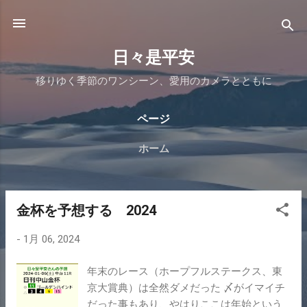
スキップしてメイン コンテンツに移動
日々是平安
移りゆく季節のワンシーン、愛用のカメラとともに
ページ
ホーム
金杯を予想する 2024
投
稿
-
1月 06, 2024
年末のレース（ホープフルステークス、東
京大賞典）は全然ダメだった 〆がイマイチ
だった事もあり、やはりここは年始という