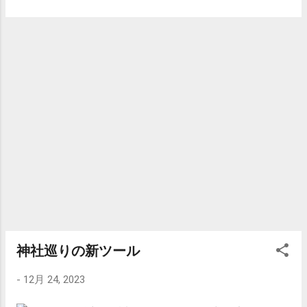
ンドも念のため抑えるかは検討中 次に東京
大賞典 今年も上位馬はJRA馬と行きたいと
ころだが、ミックファイアが良い線行って
る 順当に行けばウシュバテソーロだろう
キングスソードも順調に勝ちを積み重ねて
いる ドゥラエレーデはちと読みづらいが
買っておいてもいいかな ここでも武豊のノ
ットゥルノで迷っている どうしようか
な。。。
神社巡りの新ツール
-
12月 24, 2023