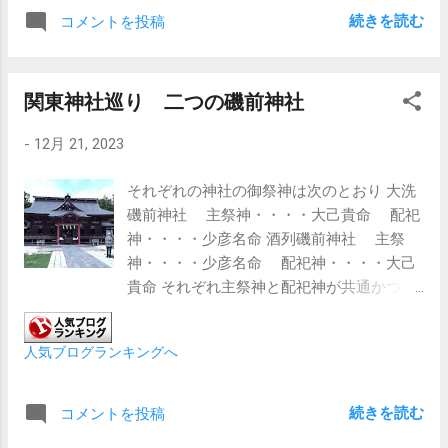
にした また、グランプリ男の池添が魅せ
続きを読む
コメントを投稿
てくれるような気がする 対抗はジャパン
カップで復活の兆しが見えたドウデュース
とした 武豊に戻ったドウデュースの走り
関東神社巡り 二つの磯前神社
に期待 単穴は３歳馬のソールオリエンス
斤量と内枠で優位だ イクイノックス後の
-
12月 21, 2023
キタサンブラック産駒の走りを期待した
い 注目馬としてはソールオリエンスと同
それぞれの神社の御祭神は次のとおり 大洗
じく３歳馬のタスティエーラ 連対馬は逃げ
磯前神社 主祭神・・・・大己貴命 配祀
足が生かせる可能性があるタイトルホルダ
神・・・・少彦名命 酒列磯前神社 主祭
ー、実績十分のジャスティンパレスと大外
神・・・・少彦名命 配祀神・・・・大己
枠で不利と見たスターズオンアースは軸に
貴命 それぞれ主祭神と配祀神が共通かつ逆
はできなかった これ以外だとステイヤーズ
転しているのは、互いに縁故が深いという
ステークス勝ち馬のアイアンバローズを３
ことだ 『日本文徳天皇実録』によると、斉
連複に入れるかどうかと言う感じだろうか
人気ブログランキングへ
衡3年（856年）に常陸国鹿島郡の大洗磯前
有終の美を飾りたい！
に神が現れたとされ、大己貴命が大洗に、
少彦名命が酒列に祀られ、両社の創建とな
続きを読む
コメントを投稿
ったと伝えられている 延喜式神名帳にはそ