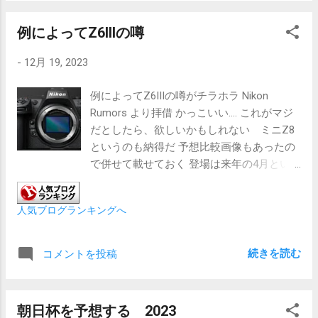
れぞれ「大洗礒前薬師菩薩明神社」、「酒
烈礒前薬師菩薩神社」となっており、成り
例によってZ6IIIの噂
立ちも含めて極めて仏教色が強く、国津神
（大己貴命）と天津神（少彦名命）、神仏
-
12月 19, 2023
がそれぞれ習合している 多分昔は仏教色
ギラギラの神社だったと思う だが、戦乱等
例によってZ6IIIの噂がチラホラ Nikon
により荒廃・廃絶されていた両社は、水戸
Rumors より拝借 かっこいい.... これがマジ
光圀の手によって造営された 多分のその
だとしたら、欲しいかもしれない ミニZ8
時に仏教色は排除したのだろう なぜなら
というのも納得だ 予想比較画像もあったの
黄門様は仏教色のある華美な神社を嫌うか
で併せて載せておく 登場は来年の4月とい
らだ ・大洗磯前神社 ・酒列磯前神社 大洗
う噂 うーん、悩みどころだな カメラ3台
磯前神社で気になったのは、神さまの上陸
も要らないからZfを売ることもあり得るな
地とされている海上の鳥居の近くに次のよ
人気ブログランキングへ
別にZfに不満があるわけじゃないけど、や
うな注意書きがあった あれ？由緒書には石
はりこのボディ形状には惹かれる ただ、も
が変化したとか人に取り憑いたとかあった
しこれを購入したら、Z9の出番はますます
続きを読む
コメントを投稿
けど違うの？上陸ってことは鹿島や香取の
減るだろうな もう少し悩もう
ように神さまが海から来たの？それとも太
陽信仰の名残？とか思ってしまった かと思
朝日杯を予想する 2023
えば、磐座が境内から外れたところにあっ