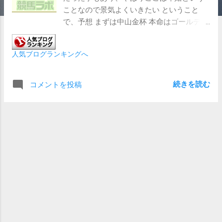
ことなので景気よくいきたい ということ
で、予想 まずは中山金杯 本命はゴールデン
ハインド 中山適性が高いと踏んだ 連対馬
としてリカンカブール、エピファニー、サ
人気ブログランキングへ
クラトゥジュール、マイネルクリソーラを
あげておく 次に京都金杯 こちらは実績重視
と速い足をもっているかを重点で選んだ そ
続きを読む
コメントを投稿
うなると信頼できそうなのはドーブネ 連
対馬としてはコレペティトール、トゥード
ジボン、アンドヴァラナウト、セッショ
ン、アルナシームあたりをあげておく ベ
テランの岩田康誠、武豊が張り切るんじゃ
ないかな 両レースとも本命以外は優劣をつ
けられなかった