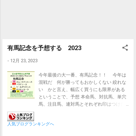
いるので、安心して旅にも行ける 最長で14
日間というのは心強い 充電は専用ケーブル
というのがちょっと不満くらい ただ自分の
使い方は時間を見るくらいで、ちょっと運動
履歴を確認する程度 別に普通の腕時計でい
いとも思ったが、ガジェット好きな自分の物
有馬記念を予想する 2023
欲は抑えきれなかった ２．スマートフォ
ン 自分はXperiaユーザーだが、とくにカメ
-
12月 23, 2023
ラ機能に重き求めていなかった というの
も、写真はカメラで撮るものという意識が染
今年最後の大一番、有馬記念！！ 今年は
みついているためだ スマホのカメラはメモ
混戦だ 何が勝ってもおかしくない 絞れな
代わりにしか使わないと考えていた だけ
い かと言え、幅広く買うにも限界がある
ど、最近神社巡りをする時に思ったのが、標
ということで、予想 本命馬、対抗馬、単穴
準ズームレンズでばかり撮っていて もつま
馬、注目馬、連対馬とそれぞれ印はつけた
ら ない やはり明るい単焦点や望遠...
ものの、明確な差はつけられない 選んだ馬
のポイントをそれぞれ挙げておく 外枠では
人気ブログランキングへ
あるものの、宝塚記念でイクイノックスに
クビ差に迫ったスルーセブンシーズを本命