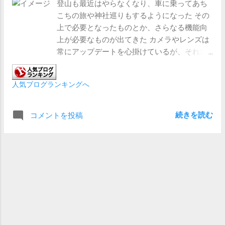
登山も最近はやらなくなり、車に乗ってあち
こちの旅や神社巡りもするようになった その
上で必要となったものとか、さらなる機能向
上が必要なものが出てきた カメラやレンズは
常にアップデートを心掛けているが、それだ
けではやりたいことができなくなってきた と
いうことで、以下の３つを買い替えまたは、
人気ブログランキングへ
新規購入した １．スマートウォッチ 実は
これまでは CASIOのPRO TREK WSD-F30 とい
うスマートウォッチを使っていた Android
続きを読む
コメントを投稿
Wearで、Androidとの連携がスムーズなので重
宝していた だが、最大の欠点はバッテリ
ー GPSを使わなくともせいぜい二日間しか
使えない 日帰り登山であればそれでもいい
が、2泊3日以上の旅には使えない と言うこ
とで、新たにスマートウォッチを買うことに
した それはGARMINの Venu3 だ Android
Wearではないが、Androidとの連携はとくに問
題ない なにしろバッテリーがしっかりして