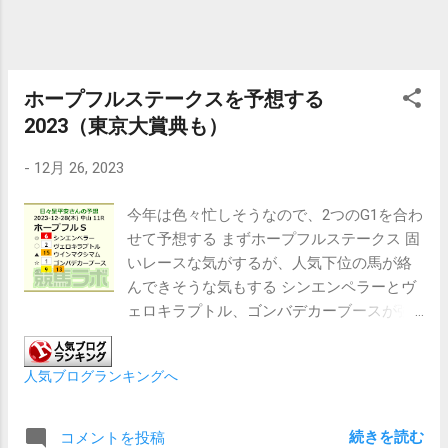
ホープフルステークスを予想する
2023（東京大賞典も）
-
12月 26, 2023
今年は色々忙しそうなので、2つのG1を合わ
せて予想する まずホープフルステークス 固
いレースな気がするが、人気下位の馬が絡
んできそうな気もする シンエンペラーとヴ
ェロキラプトル、ゴンバデカーブースが強
い、拮抗している 穴馬としては順調に成長
しているウインマクシマムとする 連対馬
人気ブログランキングへ
としては次が２戦目だが、タリフラインを
推したい また、良い末脚をもってるレガ
レイラとしたい 鞍上が武豊のセンチュリボ
続きを読む
コメントを投稿