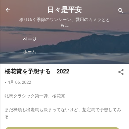
スキップしてメイン コンテンツに移動
日々是平安
移りゆく季節のワンシーン、愛用のカメラとと
もに
ページ
ホーム
桜花賞を予想する 2022
-
4月 06, 2022
牝馬クラシック第一弾、桜花賞
まだ枠順も出走馬も決まってないけど、想定馬で予想してみ
る