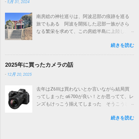
-
5月 31, 2024
いる 高皇産霊尊をお祀りしている神社だと
高木神社と言われていることから、タカギか
南房総の神社巡りは、阿波忌部の痕跡を巡る
らタカイへ訛ったのかも知れない いずれにし
旅でもある 阿波を開拓した忌部一族がさら
ても、墨田区の高木神社同様に神仏分離で寺
なる繁栄を求めて、この房総半島に上陸し、
から切り離されたものと思われる そのため、
土地を開拓したと言われている 千葉の最南端
創建の由緒も元々の御祭神もよくわからない
続きを読む
のこの地は四国の阿波（あわ）にちなんで同
そういうこともあって、南房総千倉にある高
じ名称の安房（あわ）だ また忌部一族が房
皇産霊神社も造化三神の一柱を祀っていると
総全域を開拓し、その地が麻がふさふさに育
は言っても、比較的近年の創建された神社で
2025年に買ったカメラの話
つことから総国（ふさこく）となり、時代が
見る価値は低いのでは？という思いもあっ
-
12月 20, 2025
下って上総（かずさ）、下総（しもうさ）、
て、とくに参拝は予定していなかった しか
安房（あわ）と別れた 安房の房の字もふさ
し、色々予定が変わった事もあって時間が空
去年はZ6IIIは買わないとか言いながら結局買
なので、統一された名称ということがわかる
いてしまったので、ちょっと寄ってみること
ってしまった α6700が良い！とか思ってて、レ
そんな天富命率いる忌部一族が最初に上陸し
にした ところが.... まずは道の駅から眺めた光
ンズもけっこう揃えてしまった そうこうし
たといわれるのが駒ヶ崎神社だ 神社にはとく
景 ※画面中央の銅葺きの建物 何しろその大
ているうちにフルサイズのα7CIIにも興味が湧
に由緒書らしきものはない 神社というより
きさに驚いた 初めて見た時には「え、あ
続きを読む
いてきたりもしたが、結局操作性、色味、
は祠といった感じ 鳥居越しに太平洋を見る
れ！？」と思った おまけにどこにもこの神社
Nikon機と２台持ちにおける荷物の多さに嫌気
黒潮に乗って阿波からこの地に上陸したのだ
に関する情報がない 急いでネットで調べて
がさしてきてしまい、最終的にNikonとSonyの
ろうか 伊豆半島や伊豆大島にも忌部の足跡
みたけど、たいした情報がない ナビの案内で