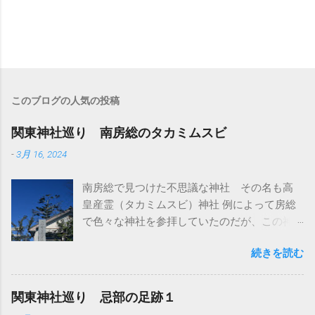
このブログの人気の投稿
関東神社巡り 南房総のタカミムスビ
-
3月 16, 2024
南房総で見つけた不思議な神社 その名も高
皇産霊（タカミムスビ）神社 例によって房総
で色々な神社を参拝していたのだが、この神
社はとくに参拝予定は無かった ただ、前日に
続きを読む
南房総の隣にある館山市にも同じ名前の神社
があって、そこには参拝した 館山市の高皇産
霊神社は町の中にポツンとある小さくて素朴
関東神社巡り 忌部の足跡１
な神社だ ここは別名が高井神社とも言われて