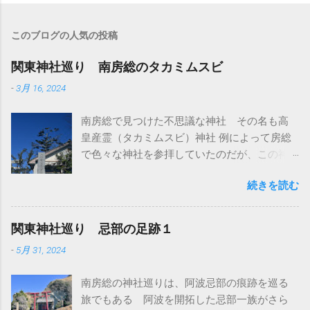
このブログの人気の投稿
関東神社巡り 南房総のタカミムスビ
-
3月 16, 2024
南房総で見つけた不思議な神社 その名も高
皇産霊（タカミムスビ）神社 例によって房総
で色々な神社を参拝していたのだが、この神
社はとくに参拝予定は無かった ただ、前日に
続きを読む
南房総の隣にある館山市にも同じ名前の神社
があって、そこには参拝した 館山市の高皇産
霊神社は町の中にポツンとある小さくて素朴
関東神社巡り 忌部の足跡１
な神社だ ここは別名が高井神社とも言われて
-
5月 31, 2024
いる 高皇産霊尊をお祀りしている神社だと
高木神社と言われていることから、タカギか
南房総の神社巡りは、阿波忌部の痕跡を巡る
らタカイへ訛ったのかも知れない いずれにし
旅でもある 阿波を開拓した忌部一族がさら
ても、墨田区の高木神社同様に神仏分離で寺