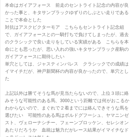
本命はガイアフォース 前走のセントライト記念の内容が良
かった事と、キタサンブラックゆずりのしぶとい走りである
ことで本命とした
対抗はアスクビクターモア こちらもセントライト記念組
で、ガイアフォースとの一騎打ちで負けてしまったが、過去
のクラシックで良い走りをしている実績がある こちらを本
命にとも思ったが、思い入れの強いキタサンブラック産駒の
ガイアフォースに期待したい
単穴としては、ジャスティンパレス クラシックでの成績は
イマイチだが、神戸新聞杯の内容が良かったので、単穴とし
た
上記以外は勝てそうな馬が見当たらないので、上位３頭に絡
みそうな可能性のある馬、3000という距離では何がおこるか
わからないので、まぐれで２着までには絡んできそうな馬を
選びたい 可能性のある馬はボルドグフーシュ、ヤマニンゼ
スト、ヴェローナシチー、フェーンブロッケン、セレシオン
あたりだろうか 血統は魅力だがレース結果がイマイチなド