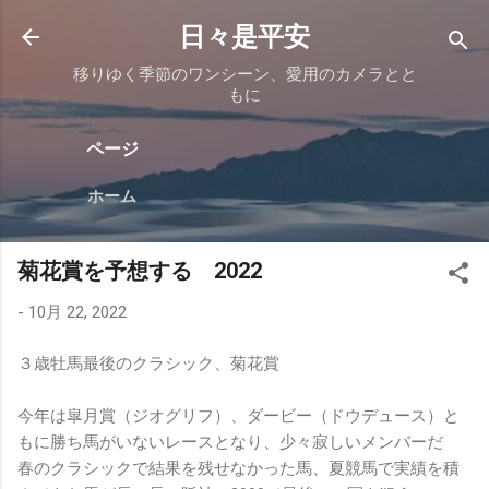
スキップしてメイン コンテンツに移動
日々是平安
移りゆく季節のワンシーン、愛用のカメラとと
もに
ページ
ホーム
菊花賞を予想する 2022
-
10月 22, 2022
３歳牡馬最後のクラシック、菊花賞
今年は皐月賞（ジオグリフ）、ダービー（ドウデュース）と
もに勝ち馬がいないレースとなり、少々寂しいメンバーだ
春のクラシックで結果を残せなかった馬、夏競馬で実績を積