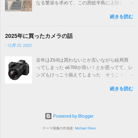
なる繁栄を求めて、この房総半島に上陸し、
から切り離されたものと思われる そのため、
土地を開拓したと言われている 千葉の最南端
創建の由緒も元々の御祭神もよくわからない
続きを読む
のこの地は四国の阿波（あわ）にちなんで同
そういうこともあって、南房総千倉にある高
じ名称の安房（あわ）だ また忌部一族が房
皇産霊神社も造化三神の一柱を祀っていると
総全域を開拓し、その地が麻がふさふさに育
は言っても、比較的近年の創建された神社で
2025年に買ったカメラの話
つことから総国（ふさこく）となり、時代が
見る価値は低いのでは？という思いもあっ
-
12月 20, 2025
下って上総（かずさ）、下総（しもうさ）、
て、とくに参拝は予定していなかった しか
安房（あわ）と別れた 安房の房の字もふさ
し、色々予定が変わった事もあって時間が空
去年はZ6IIIは買わないとか言いながら結局買
なので、統一された名称ということがわかる
いてしまったので、ちょっと寄ってみること
ってしまった α6700が良い！とか思ってて、レ
そんな天富命率いる忌部一族が最初に上陸し
にした ところが.... まずは道の駅から眺めた光
ンズもけっこう揃えてしまった そうこうし
たといわれるのが駒ヶ崎神社だ 神社にはとく
景 ※画面中央の銅葺きの建物 何しろその大
ているうちにフルサイズのα7CIIにも興味が湧
に由緒書らしきものはない 神社というより
きさに驚いた 初めて見た時には「え、あ
続きを読む
いてきたりもしたが、結局操作性、色味、
は祠といった感じ 鳥居越しに太平洋を見る
れ！？」と思った おまけにどこにもこの神社
Nikon機と２台持ちにおける荷物の多さに嫌気
黒潮に乗って阿波からこの地に上陸したのだ
に関する情報がない 急いでネットで調べて
がさしてきてしまい、最終的にNikonとSonyの
ろうか 伊豆半島や伊豆大島にも忌部の足跡
みたけど、たいした情報がない ナビの案内で
どちらを選ぶかの選択になってしまった 自分
があるようなので、いずれそちらにも行って
はとても車では行けそうもないが、なんとか
Powered by Blogger
的に長年使ってきたNikonの操作感、色味に
みたい 駒ヶ崎神社からちょっと上がったとこ
かんとか隣の高塚不動尊までは行けそうなの
Sonyは勝てなかった ただ、動体ものについ
ろにあるのは布良崎神社 鳥居の真正面に富士
テーマ画像の作成者:
Michael Elkan
で、そこまで行って歩いて行くことにした
てはα6700のAFは素晴らしく、そこが引っかか
が見える この布良崎神社の由緒書には、5世紀
高塚不動尊 ここはここでとても趣のあるお