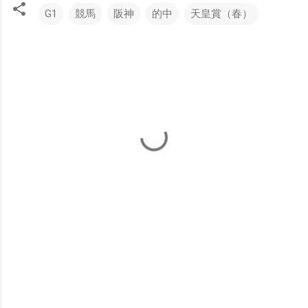
G1
競馬
阪神
的中
天皇賞（春）
コ
メ
ン
ト