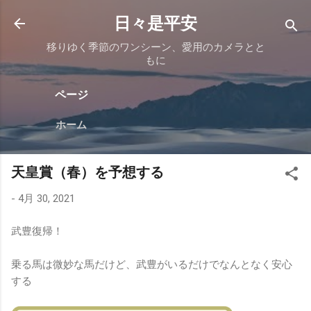
スキップしてメイン コンテンツに移動
日々是平安
移りゆく季節のワンシーン、愛用のカメラとと
もに
ページ
ホーム
天皇賞（春）を予想する
-
4月 30, 2021
武豊復帰！
乗る馬は微妙な馬だけど、武豊がいるだけでなんとなく安心
する