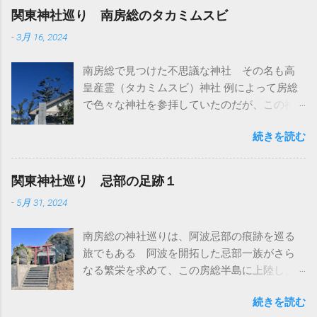
関東神社巡り 南房総のタカミムスビ
-
3月 16, 2024
南房総で見つけた不思議な神社 その名も高
皇産霊（タカミムスビ）神社 例によって房総
で色々な神社を参拝していたのだが、この神
社はとくに参拝予定は無かった ただ、前日に
続きを読む
南房総の隣にある館山市にも同じ名前の神社
があって、そこには参拝した 館山市の高皇産
霊神社は町の中にポツンとある小さくて素朴
関東神社巡り 忌部の足跡１
な神社だ ここは別名が高井神社とも言われて
-
5月 31, 2024
いる 高皇産霊尊をお祀りしている神社だと
高木神社と言われていることから、タカギか
南房総の神社巡りは、阿波忌部の痕跡を巡る
らタカイへ訛ったのかも知れない いずれにし
旅でもある 阿波を開拓した忌部一族がさら
ても、墨田区の高木神社同様に神仏分離で寺
なる繁栄を求めて、この房総半島に上陸し、
から切り離されたものと思われる そのため、
土地を開拓したと言われている 千葉の最南端
創建の由緒も元々の御祭神もよくわからない
続きを読む
のこの地は四国の阿波（あわ）にちなんで同
そういうこともあって、南房総千倉にある高