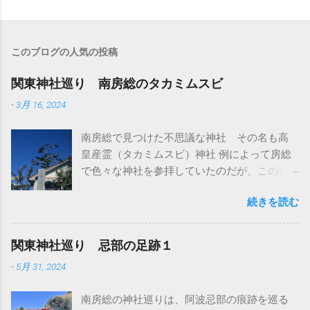
このブログの人気の投稿
関東神社巡り 南房総のタカミムスビ
-
3月 16, 2024
南房総で見つけた不思議な神社 その名も高
皇産霊（タカミムスビ）神社 例によって房総
で色々な神社を参拝していたのだが、この神
社はとくに参拝予定は無かった ただ、前日に
続きを読む
南房総の隣にある館山市にも同じ名前の神社
があって、そこには参拝した 館山市の高皇産
霊神社は町の中にポツンとある小さくて素朴
関東神社巡り 忌部の足跡１
な神社だ ここは別名が高井神社とも言われて
-
5月 31, 2024
いる 高皇産霊尊をお祀りしている神社だと
高木神社と言われていることから、タカギか
南房総の神社巡りは、阿波忌部の痕跡を巡る
らタカイへ訛ったのかも知れない いずれにし