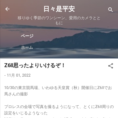
スキップしてメイン コンテンツに移動
日々是平安
移りゆく季節のワンシーン、愛用のカメラとと
もに
ページ
ホーム
Z6II思ったよりいけるぞ！
-
11月 01, 2022
10/30の東京競馬場、いわゆる天皇賞（秋）開催日にZ6IIでお
馬さんの撮影
プロレスの会場で写真を撮るようになって、とくにZ6II周りの
設定をいじるようなった