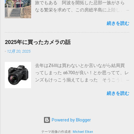
旅でもある 阿波を開拓した忌部一族がさら
ても、墨田区の高木神社同様に神仏分離で寺
なる繁栄を求めて、この房総半島に上陸し、
から切り離されたものと思われる そのため、
土地を開拓したと言われている 千葉の最南端
創建の由緒も元々の御祭神もよくわからない
続きを読む
のこの地は四国の阿波（あわ）にちなんで同
そういうこともあって、南房総千倉にある高
じ名称の安房（あわ）だ また忌部一族が房
皇産霊神社も造化三神の一柱を祀っていると
総全域を開拓し、その地が麻がふさふさに育
は言っても、比較的近年の創建された神社で
2025年に買ったカメラの話
つことから総国（ふさこく）となり、時代が
見る価値は低いのでは？という思いもあっ
-
12月 20, 2025
下って上総（かずさ）、下総（しもうさ）、
て、とくに参拝は予定していなかった しか
安房（あわ）と別れた 安房の房の字もふさ
し、色々予定が変わった事もあって時間が空
去年はZ6IIIは買わないとか言いながら結局買
なので、統一された名称ということがわかる
いてしまったので、ちょっと寄ってみること
ってしまった α6700が良い！とか思ってて、レ
そんな天富命率いる忌部一族が最初に上陸し
にした ところが.... まずは道の駅から眺めた光
ンズもけっこう揃えてしまった そうこうし
たといわれるのが駒ヶ崎神社だ 神社にはとく
景 ※画面中央の銅葺きの建物 何しろその大
ているうちにフルサイズのα7CIIにも興味が湧
に由緒書らしきものはない 神社というより
きさに驚いた 初めて見た時には「え、あ
続きを読む
いてきたりもしたが、結局操作性、色味、
は祠といった感じ 鳥居越しに太平洋を見る
れ！？」と思った おまけにどこにもこの神社
Nikon機と２台持ちにおける荷物の多さに嫌気
黒潮に乗って阿波からこの地に上陸したのだ
に関する情報がない 急いでネットで調べて
がさしてきてしまい、最終的にNikonとSonyの
ろうか 伊豆半島や伊豆大島にも忌部の足跡
みたけど、たいした情報がない ナビの案内で
どちらを選ぶかの選択になってしまった 自分
があるようなので、いずれそちらにも行って
はとても車では行けそうもないが、なんとか
Powered by Blogger
的に長年使ってきたNikonの操作感、色味に
みたい 駒ヶ崎神社からちょっと上がったとこ
かんとか隣の高塚不動尊までは行けそうなの
Sonyは勝てなかった ただ、動体ものについ
ろにあるのは布良崎神社 鳥居の真正面に富士
テーマ画像の作成者:
Michael Elkan
で、そこまで行って歩いて行くことにした