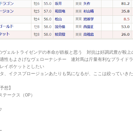
のヴェルトライゼンデの本命が鉄板と思う 対抗は好調武豊が鞍上
適性もよさげなヴェローナシチー 連対馬は斤量有利なプライド
レイポケットとしたい
タ、イクスプロージョンあたりも気になるが、ここは絞っていき
予想】
ステークス（OP）
ウ
ー